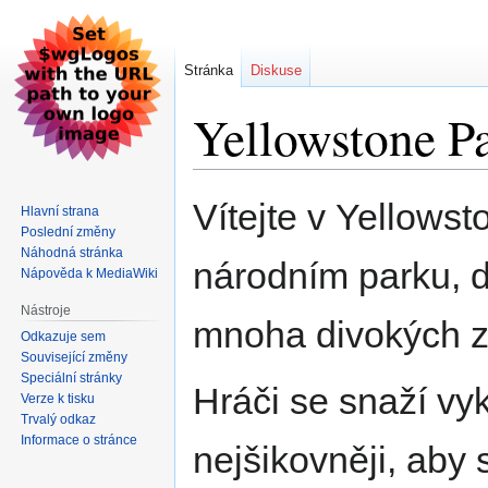
Stránka
Diskuse
Yellowstone P
Skočit
Skočit
Vítejte v Yellows
Hlavní strana
na
na
Poslední změny
navigaci
vyhledávání
Náhodná stránka
národním parku,
Nápověda k MediaWiki
Nástroje
mnoha divokých zv
Odkazuje sem
Související změny
Speciální stránky
Hráči se snaží vyk
Verze k tisku
Trvalý odkaz
Informace o stránce
nejšikovněji, aby