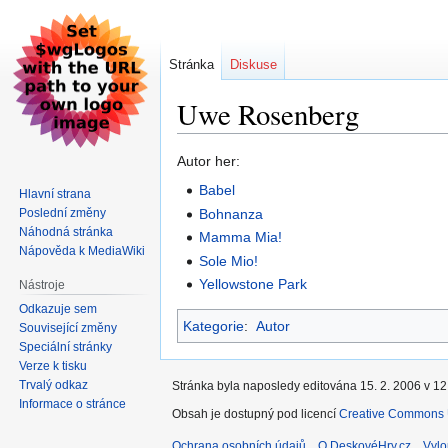
Stránka
Diskuse
Uwe Rosenberg
Skočit
Skočit
Autor her:
na
na
Babel
Hlavní strana
navigaci
vyhledávání
Poslední změny
Bohnanza
Náhodná stránka
Mamma Mia!
Nápověda k MediaWiki
Sole Mio!
Yellowstone Park
Nástroje
Odkazuje sem
Kategorie
:
Autor
Související změny
Speciální stránky
Verze k tisku
Trvalý odkaz
Stránka byla naposledy editována 15. 2. 2006 v 12
Informace o stránce
Obsah je dostupný pod licencí
Creative Commons U
Ochrana osobních údajů
O DeskovéHry.cz
Vylo