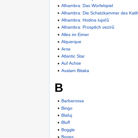
Alhambra: Das Würfelspiel
Alhambra: Die Schatzkammer des Kali
Alhambra: Hodina lupičů
Alhambra: Prospěch vezírů
Alles im Eimer
Alquerque
Arne
Atlantic Star
Auf Achse
Avalam Bitaka
B
Barbarossa
Bingo
Blafuj
Bluff
Boggle
Bones