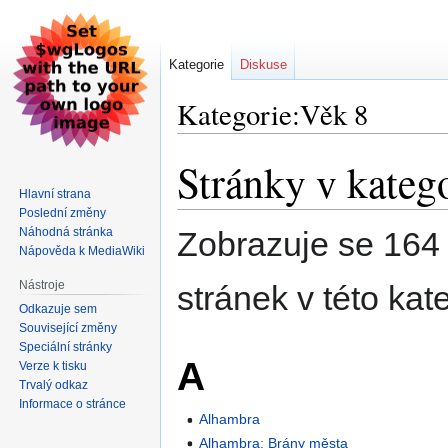
Kategorie
Diskuse
Kategorie:Věk 8
Stránky v kateg
Skočit
Skočit
na
na
Hlavní strana
navigaci
vyhledávání
Poslední změny
Náhodná stránka
Zobrazuje se 164 
Nápověda k MediaWiki
Nástroje
stránek v této kate
Odkazuje sem
Související změny
Speciální stránky
A
Verze k tisku
Trvalý odkaz
Informace o stránce
Alhambra
Alhambra: Brány města