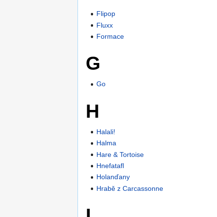
Flipop
Fluxx
Formace
G
Go
H
Halali!
Halma
Hare & Tortoise
Hnefatafl
Holanďany
Hrabě z Carcassonne
I