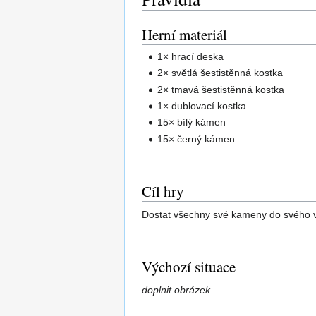
Herní materiál
1× hrací deska
2× světlá šestistěnná kostka
2× tmavá šestistěnná kostka
1× dublovací kostka
15× bílý kámen
15× černý kámen
Cíl hry
Dostat všechny své kameny do svého vn
Výchozí situace
doplnit obrázek