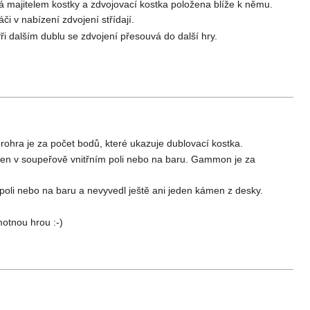
vá majitelem kostky a zdvojovací kostka položena blíže k němu.
i v nabízení zdvojení střídají.
i dalším dublu se zdvojení přesouvá do další hry.
rohra je za počet bodů, které ukazuje dublovací kostka.
men v soupeřově vnitřním poli nebo na baru. Gammon je za
oli nebo na baru a nevyvedl ještě ani jeden kámen z desky.
otnou hrou :-)