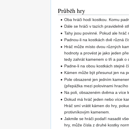
Průběh hry
Oba hráči hodí kostkou. Komu padne 
Dále se hráči v tazích pravidelně 
Tahy jsou povinné. Pokud ale hráč 
Padnou-li na kostkách dvě různá čís
Hráč může místo dvou různých kame
hodnoty a provést je jako jeden př
tedy zahrát kamenem o tři a pak o 
Padne-li na obou kostkách stejné čí
Kámen může být přesunut jen na p
Pole obsazené jen jedním kamenem,
(přepážka mezi polovinami hracího 
Na poli, obsazeném dvěma a více ka
Dokud má hráč jeden nebo více kame
Hráč smí vrátit kámen do hry, pok
protivníkovým kamenem.
Jakmile se hráči podaří nasadit v
hry, může čísla z druhé kostky norm