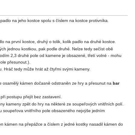
padlo na jeho kostce spolu s číslem na kostce protivníka.
o na první kostce, druhý o tolik, kolik padlo na druhé kostce.
h jednou kostkou, pak podle druhé. Nelze tedy sečíst obě
hodím 2,3 druhé pole od kamene je obsazené, třetí volné - mohu
ole přesunout.).
vou. Hráč tedy může hrát až čtyřmi svými kameny.
 je osamělý kámen dočasně odstraněn ze hry a přesunut na
bar
ři postupu přejít bez zastavení.
ny kameny zpět do hry na některé ze soupeřových vnitřních polí.
lu soupeřova vnitřního pole obsazeného nejvýše jedním
den kámen na přepážce a číslem z jedné kostky nasadil kámen do