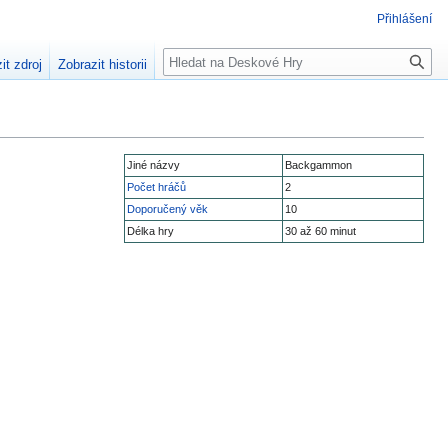
Přihlášení
Hledat
it zdroj
Zobrazit historii
Jiné názvy
Backgammon
Počet hráčů
2
Doporučený věk
10
Délka hry
30 až 60 minut