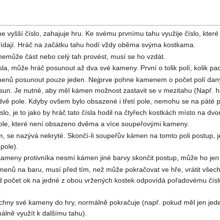
vyšší číslo, zahajuje hru. Ke svému prvnímu tahu využije číslo, které 
střídají. Hráč na začátku tahu hodí vždy oběma svýma kostkama.
nemůže část nebo celý tah provést, musí se ho vzdát.
la, může hráč posunout až dva své kameny. První o tolik polí, kolik padl
nů posunout pouze jeden. Nejprve pohne kamenem o počet polí danýc
esun. Je nutné, aby měl kámen možnost zastavit se v mezitahu (Např. 
dvě pole. Kdyby ovšem bylo obsazené i třetí pole, nemohu se na páté p
slo, je to jako by hráč tato čísla hodil na čtyřech kostkách místo na d
ole, které není obsazeno dvěma a více soupeřovými kameny.
 se nazývá nekryté. Skončí-li soupeřův kámen na tomto poli postup,
pole).
meny protivníka nesmí kámen jiné barvy skončit postup, může ho jen p
nů na baru, musí před tím, než může pokračovat ve hře, vrátit všech
ud počet ok na jedné z obou vržených kostek odpovídá pořadovému čís
šechny své kameny do hry, normálně pokračuje (např. pokud měl jen je
álně využít k dalšímu tahu).