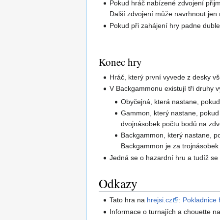
Pokud hráč nabízené zdvojení přijm
Další zdvojení může navrhnout jen m
Pokud při zahájení hry padne duble
Konec hry
Hráč, který první vyvede z desky 
V Backgammonu existují tři druhy v
Obyčejná, která nastane, pokud 
Gammon, který nastane, pokud h
dvojnásobek počtu bodů na zdvo
Backgammon, který nastane, pok
Backgammon je za trojnásobek p
Jedná se o hazardní hru a tudíž s
Odkazy
Tato hra na
hrejsi.cz
:
Pokladnice 
Informace o turnajích a chouette n