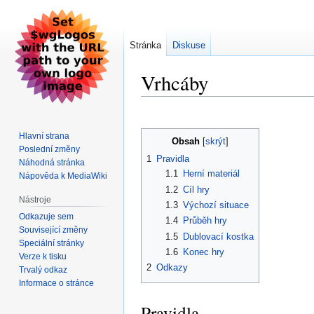
Stránka
Diskuse
Vrhcáby
Skočit
Skočit
na
na
Hlavní strana
Obsah
navigaci
vyhledávání
Poslední změny
1
Pravidla
Náhodná stránka
1.1
Herní materiál
Nápověda k MediaWiki
1.2
Cíl hry
Nástroje
1.3
Výchozí situace
Odkazuje sem
1.4
Průběh hry
Související změny
1.5
Dublovací kostka
Speciální stránky
1.6
Konec hry
Verze k tisku
2
Odkazy
Trvalý odkaz
Informace o stránce
Pravidla