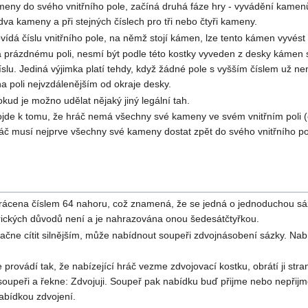
ny do svého vnitřního pole, začíná druhá fáze hry - vyvádění kamenů z
va kameny a při stejných číslech pro tři nebo čtyři kameny.
ovídá číslu vnitřního pole, na němž stojí kámen, lze tento kámen vyvést
á prázdnému poli, nesmí být podle této kostky vyveden z desky kámen s
číslu. Jediná výjimka platí tehdy, když žádné pole s vyšším číslem už
a poli nejvzdálenějším od okraje desky.
ud je možno udělat nějaký jiný legální tah.
jde k tomu, že hráč nemá všechny své kameny ve svém vnitřním poli 
ráč musí nejprve všechny své kameny dostat zpět do svého vnitřního p
rácena číslem 64 nahoru, což znamená, že se jedná o jednoduchou sázku
orických důvodů není a je nahrazována onou šedesátčtyřkou.
čne cítit silnějším, může nabídnout soupeři zdvojnásobení sázky. Nab
provádí tak, že nabízející hráč vezme zdvojovací kostku, obrátí ji st
soupeři a řekne: Zdvojuji. Soupeř pak nabídku buď přijme nebo nepřijme
nabídkou zdvojení.