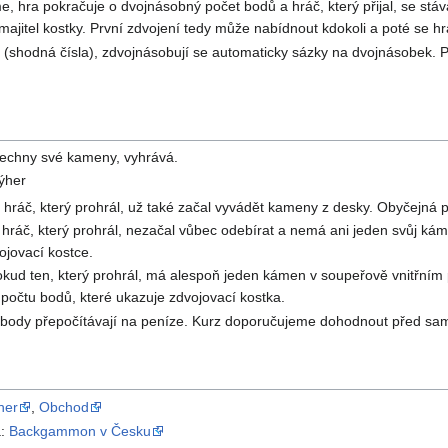
e, hra pokračuje o dvojnásobný počet bodů a hráč, který přijal, se stá
ajitel kostky. První zdvojení tedy může nabídnout kdokoli a poté se hráč
 (shodná čísla), zdvojnásobují se automaticky sázky na dvojnásobek. Př
všechny své kameny, vyhrává.
ýher
hráč, který prohrál, už také začal vyvádět kameny z desky. Obyčejná p
ráč, který prohrál, nezačal vůbec odebírat a nemá ani jeden svůj ká
jovací kostce.
ud ten, který prohrál, má alespoň jeden kámen v soupeřově vnitřním p
očtu bodů, které ukazuje zdvojovací kostka.
e body přepočítávají na peníze. Kurz doporučujeme dohodnout před sam
her
,
Obchod
a:
Backgammon v Česku