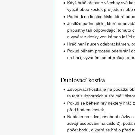
Když hráč přesune všechny své kame
využít obou kostek pro jeden nebo d
Padne-li na kostce číslo, které odp
Jestliže padne číslo, které odpovíd
přípustný tah odpovídající tomuto 
a vyvést z desky ven kámen ležící n
Hráč není nucen odebrat kámen, pok
Pokud během procesu odebírání do
na bar), vyvádění se přerušuje a h
Dublovací kostka
Zdvojovací kostka je na počátku ob
ta tam z úsporných a zřejmě i hist
Pokud se během hry některý hráč za
před hodem kostek.
Nabídka na zdvojnásobení sázky se 
zdvojnásobování na číslo 2), podá 
počet bodů, o které se hrálo před 