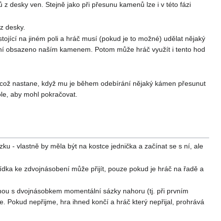
 desky ven. Stejně jako při přesunu kamenů lze i v této fázi
 z desky.
tojící na jiném poli a hráč musí (pokud je to možné) udělat nějaký
 není obsazeno naším kamenem. Potom může hráč využít i tento hod
(což nastane, když mu je během odebírání nějaký kámen přesunut
ole, aby mohl pokračovat.
 - vlastně by měla být na kostce jednička a začínat se s ní, ale
ídka ke zdvojnásobení může přijít, pouze pokud je hráč na řadě a
ranou s dvojnásobkem momentální sázky nahoru (tj. při prvním
. Pokud nepřijme, hra ihned končí a hráč který nepřijal, prohrává