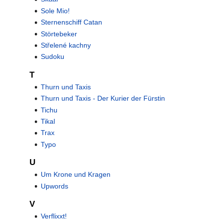
Sole Mio!
Sternenschiff Catan
Störtebeker
Střelené kachny
Sudoku
T
Thurn und Taxis
Thurn und Taxis - Der Kurier der Fürstin
Tichu
Tikal
Trax
Typo
U
Um Krone und Kragen
Upwords
V
Verflixxt!