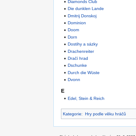
Diamonds Club
Die dunklen Lande
Dmitrij Donskoj
Dominion
Doom
Dorn
Dostihy a sázky
Drachenreiter
Dračí hrad
Dschunke
Durch die Wüste
Dvonn
E
Edel, Stein & Reich
Kategorie
:
Hry podle věku hráčů