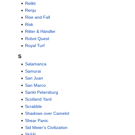
Relikt
Renju
Rise and Fall
Risk
Ritter & Händler
Robot Quest
Royal Turf
S
Salamanca
Samurai
San Juan
San Marco
Sankt Petersburg
Scotland Yard
Scrabble
Shadows over Camelot
Shear Panic
Sid Meier's Civilization
Skåål