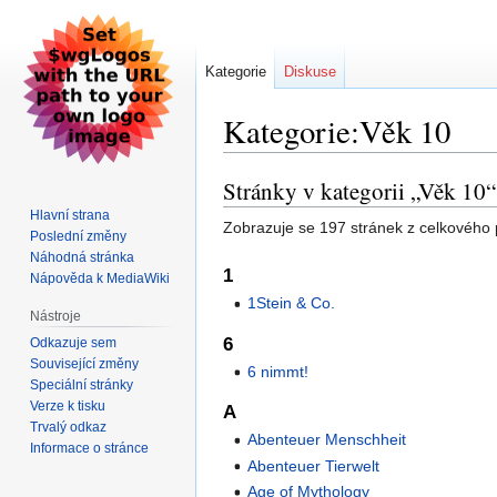
Kategorie
Diskuse
Kategorie:Věk 10
Stránky v kategorii „Věk 10“
Skočit
Skočit
na
na
Hlavní strana
Zobrazuje se 197 stránek z celkového p
navigaci
vyhledávání
Poslední změny
Náhodná stránka
1
Nápověda k MediaWiki
1Stein & Co.
Nástroje
6
Odkazuje sem
Související změny
6 nimmt!
Speciální stránky
Verze k tisku
A
Trvalý odkaz
Abenteuer Menschheit
Informace o stránce
Abenteuer Tierwelt
Age of Mythology