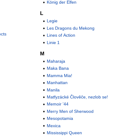
König der Elfen
L
Legie
Les Dragons du Mekong
ects
Lines of Action
Linie 1
M
Maharaja
Maka Bana
Mamma Mia!
Manhattan
Manila
Matfyzácké Člověče, nezlob se!
Memoir '44
Merry Men of Sherwood
Mesopotamia
Mexica
Mississippi Queen