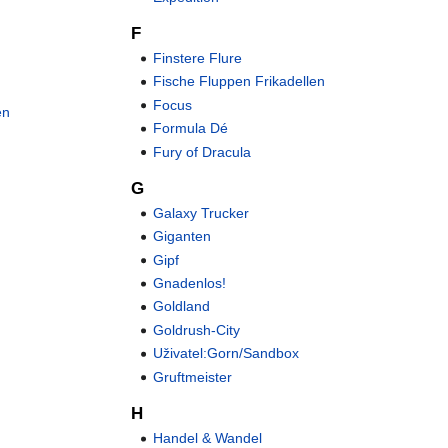
F
Finstere Flure
Fische Fluppen Frikadellen
Focus
en
Formula Dé
Fury of Dracula
G
Galaxy Trucker
Giganten
Gipf
Gnadenlos!
Goldland
Goldrush-City
Uživatel:Gorn/Sandbox
Gruftmeister
H
Handel & Wandel