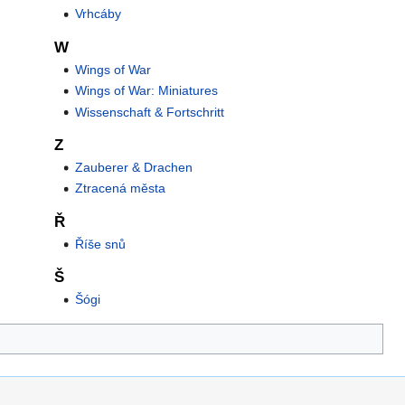
Vrhcáby
W
Wings of War
Wings of War: Miniatures
Wissenschaft & Fortschritt
Z
Zauberer & Drachen
Ztracená města
Ř
Říše snů
Š
Šógi