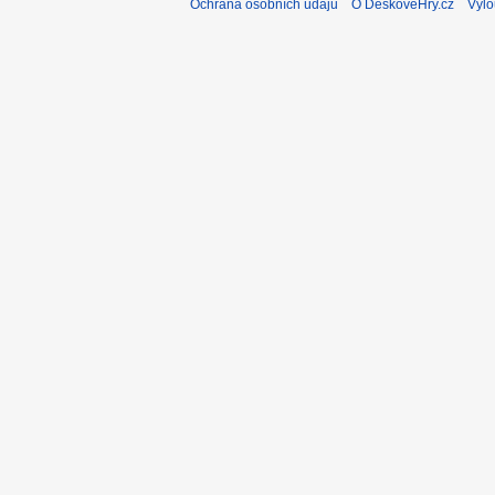
Ochrana osobních údajů
O DeskovéHry.cz
Vylo