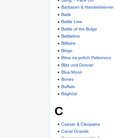
Bang! - Face Off
Barbaren & Handelsherren
Batik
Battle Line
Battle of the Bulge
Battlelore
Bilitaire
Bingo
Bitva na polích Pelennoru
Blitz und Donner
Blue Moon
Bones
Buffalo
Bághčal
C
Caesar & Cleopatra
Canal Grande