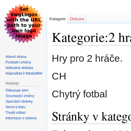
Kategorie
Diskuse
Kategorie:2 hr
Skočit
Skočit
Hry pro 2 hráče.
Hlavní strana
na
na
Poslední změny
navigaci
vyhledávání
Náhodná stránka
CH
Nápověda k MediaWiki
Nástroje
Odkazuje sem
Chytrý fotbal
Související změny
Speciální stránky
Verze k tisku
Stránky v katego
Trvalý odkaz
Informace o stránce