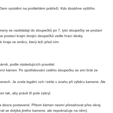
čtem vyústění na protilehlém pobřeží. Kdo dosáhne vyššího
meny se naskládají do sloupečků po 7, tyto sloupečky se postaví
e postaví krajní dvojicí sloupečků vedle hrací desky.
k hraje ve směru, který leží před ním.
rně, podle následujících pravidel.
orní kámen. Po spotřebování celého sloupečku se smí brát ze
ech. Je zcela legální vzít i tohle v úvahu při výběru kamene. Ale
n tak, aby právě tři pole zakryl.
 na desce postavené. Přitom kámen nesmí přesahovat přes okraj
anál se dotýká jiného kamene, ale nepokračuje na něm).