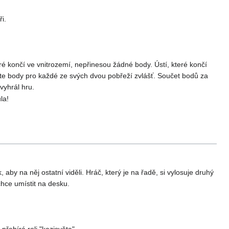
i.
ré končí ve vnitrozemí, nepřinesou žádné body. Ústí, které končí
ečte body pro každé ze svých dvou pobřeží zvlášť. Součet bodů za
vyhrál hru.
la!
y na něj ostatní viděli. Hráč, který je na řadě, si vylosuje druhý
chce umístit na desku.
řebírá roli "kazisvěta".