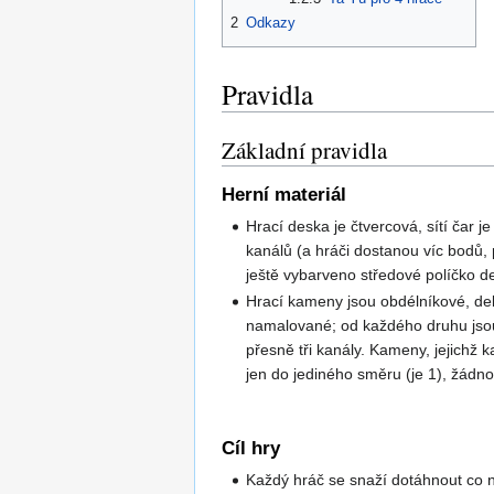
2
Odkazy
Pravidla
Základní pravidla
Herní materiál
Hrací deska je čtvercová, sítí čar 
kanálů (a hráči dostanou víc bodů, p
ještě vybarveno středové políčko de
Hrací kameny jsou obdélníkové, del
namalované; od každého druhu jsou 
přesně tři kanály. Kameny, jejichž 
jen do jediného směru (je 1), žádn
Cíl hry
Každý hráč se snaží dotáhnout co n