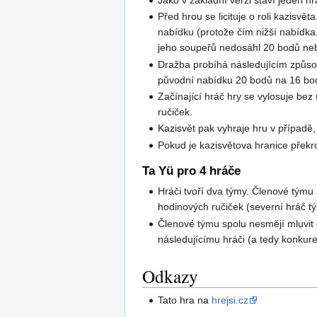
Před hrou se licituje o roli kazisv
nabídku (protože čím nižší nabídka, 
jeho soupeřů nedosáhl 20 bodů neb
Dražba probíhá následujícím způsob
původní nabídku 20 bodů na 16 bodů
Začínající hráč hry se vylosuje bez 
ručiček.
Kazisvět pak vyhraje hru v případě
Pokud je kazisvětova hranice překr
Ta Yü pro 4 hráče
Hráči tvoří dva týmy. Členové týmu
hodinových ručiček (severní hráč tý
Členové týmu spolu nesmějí mluvit 
následujícímu hráči (a tedy konkur
Odkazy
Tato hra na
hrejsi.cz