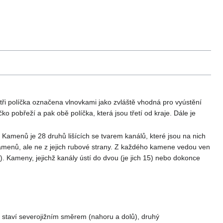
 tři políčka označena vlnovkami jako zvláště vhodná pro vyústění
ko pobřeží a pak obě políčka, která jsou třetí od kraje. Dále je
Kamenů je 28 druhů lišících se tvarem kanálů, které jsou na nich
kamenů, ale ne z jejich rubové strany. Z každého kamene vedou ven
h). Kameny, jejichž kanály ústí do dvou (je jich 15) nebo dokonce
č staví severojižním směrem (nahoru a dolů), druhý