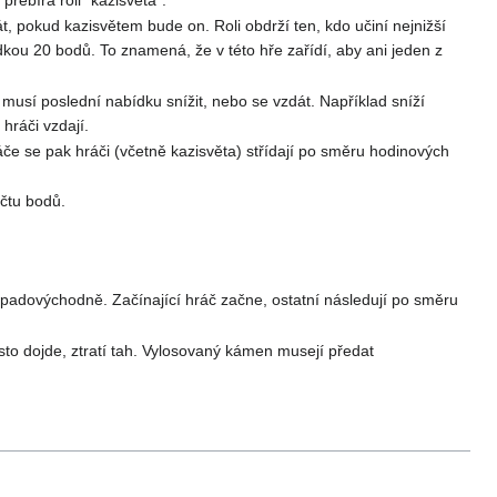
át, pokud kazisvětem bude on. Roli obdrží ten, kdo učiní nejnižší
bídkou 20 bodů. To znamená, že v této hře zařídí, aby ani jeden z
musí poslední nabídku snížit, nebo se vzdát. Například sníží
hráči vzdají.
hráče se pak hráči (včetně kazisvěta) střídají po směru hodinových
očtu bodů.
západovýchodně. Začínající hráč začne, ostatní následují po směru
sto dojde, ztratí tah. Vylosovaný kámen musejí předat