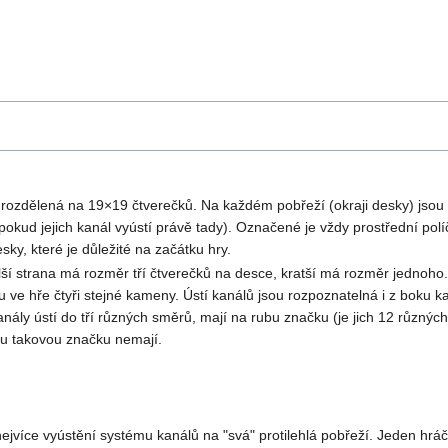
je rozdělená na 19×19 čtverečků. Na každém pobřeží (okraji desky) jsou
okud jejich kanál vyústí právě tady). Označené je vždy prostřední políč
sky, které je důležité na začátku hry.
ší strana má rozměr tří čtverečků na desce, kratší má rozměr jednoho. 
ve hře čtyři stejné kameny. Ústí kanálů jsou rozpoznatelná i z boku 
kanály ústí do tří různých směrů, mají na rubu značku (je jich 12 různýc
ou takovou značku nemají.
ejvíce vyústění systému kanálů na "svá" protilehlá pobřeží. Jeden hrá