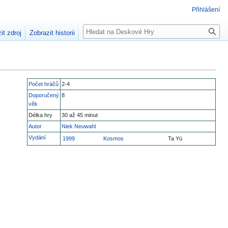
Přihlášení
Hledat
it zdroj
Zobrazit historii
Počet hráčů
2-4
Doporučený
8
věk
Délka hry
30 až 45 minut
Autor
Niek Neuwahl
Vydání
1999
Kosmos
Ta Yü