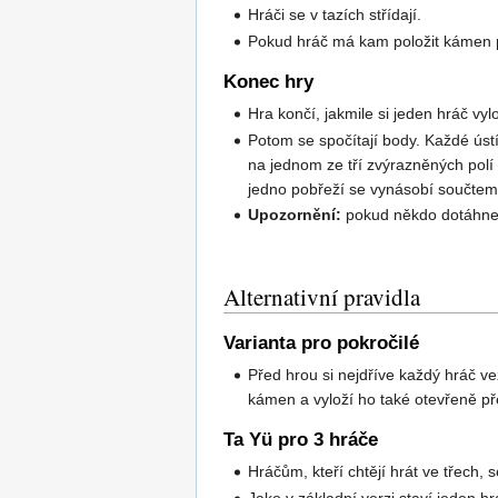
Hráči se v tazích střídají.
Pokud hráč má kam položit kámen po
Konec hry
Hra končí, jakmile si jeden hráč vy
Potom se spočítají body. Každé ústí
na jednom ze tří zvýrazněných polí 
jedno pobřeží se vynásobí součtem 
Upozornění:
pokud někdo dotáhne 
Alternativní pravidla
Varianta pro pokročilé
Před hrou si nejdříve každý hráč ve
kámen a vyloží ho také otevřeně př
Ta Yü pro 3 hráče
Hráčům, kteří chtějí hrát ve třech,
Jako v základní verzi staví jeden h