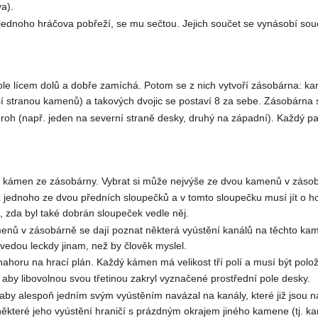
a).
jednoho hráčova pobřeží, se mu sečtou. Jejich součet se vynásobí sou
le lícem dolů a dobře zamíchá. Potom se z nich vytvoří zásobárna: ka
ší stranou kamenů) a takových dvojic se postaví 8 za sebe. Zásobárna s
 roh (např. jeden na severní straně desky, druhý na západní). Každý pa
n kámen ze zásobárny. Vybrat si může nejvýše ze dvou kamenů v zásobá
jednoho ze dvou předních sloupečků a v tomto sloupečku musí jít o h
, zda byl také dobrán sloupeček vedle něj.
nů v zásobárně se dají poznat některá vyústění kanálů na těchto kamen
, vedou leckdy jinam, než by člověk myslel.
horu na hrací plán. Každý kámen má velikost tří polí a musí být polože
 aby libovolnou svou třetinou zakryl vyznačené prostřední pole desky.
 aby alespoň jedním svým vyústěním navázal na kanály, které již jsou
některé jeho vyústění hraničí s prázdným okrajem jiného kamene (tj. k