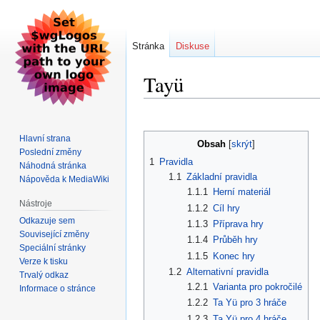
Stránka
Diskuse
Tayü
Skočit
Skočit
na
na
Hlavní strana
Obsah
navigaci
vyhledávání
Poslední změny
1
Pravidla
Náhodná stránka
1.1
Základní pravidla
Nápověda k MediaWiki
1.1.1
Herní materiál
Nástroje
1.1.2
Cíl hry
Odkazuje sem
1.1.3
Příprava hry
Související změny
1.1.4
Průběh hry
Speciální stránky
1.1.5
Konec hry
Verze k tisku
1.2
Alternativní pravidla
Trvalý odkaz
1.2.1
Varianta pro pokročilé
Informace o stránce
1.2.2
Ta Yü pro 3 hráče
1.2.3
Ta Yü pro 4 hráče