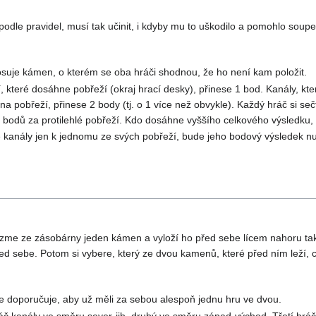
dle pravidel, musí tak učinit, i kdyby mu to uškodilo a pomohlo soupeř
losuje kámen, o kterém se oba hráči shodnou, že ho není kam položit.
, které dosáhne pobřeží (okraj hrací desky), přinese 1 bod. Kanály, kte
na pobřeží, přinese 2 body (tj. o 1 více než obvykle). Každý hráč si s
bodů za protilehlé pobřeží. Kdo dosáhne vyššího celkového výsledku, 
kanály jen k jednomu ze svých pobřeží, bude jeho bodový výsledek nu
zme ze zásobárny jeden kámen a vyloží ho před sebe lícem nahoru tak, ab
ed sebe. Potom si vybere, který ze dvou kamenů, které před ním leží, 
 se doporučuje, aby už měli za sebou alespoň jednu hru ve dvou.
ráč kanály ve směru sever-jih, druhý ve směru západ-východ. Třetí hráč p