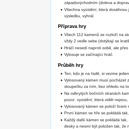
západovýchodním (doleva a doprav
Všechna vyústění, která dosáhnou 
výsledku, vyhrál.
Příprava hry
Všech 112 kamenů se rozloží na sto
vždy 2 vedle sebe (dotýkají se krat
Hráči nesedí naproti sobě, ale přes
Vylosuje se začínající hráč.
Průběh hry
Ten, kdo je na řadě, si vezme jede
Vylosovaný kámen musí pocházet z 
sloupečku za ním, bez ohledu na to
Na odkrytých bočních stranách kame
pozor: vyústění, která vidět nejsou
Vylosovaný kámen se položí lícem na
První kámen ve hře se pokládá tak,
Každý další kámen se pokládá tak,
desky a nesmí být položen tak, že 