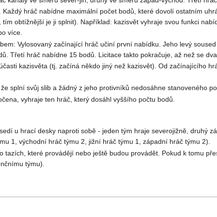
ěta. Každý hráč nabídne maximální počet bodů, které dovolí ostatním uhr
tím obtížnější je ji splnit). Například: kazisvět vyhraje svou funkci na
o více.
em: Vylosovaný začínající hráč učiní první nabídku. Jeho levý soused 
. Třetí hráč nabídne 15 bodů. Licitace takto pokračuje, až než se dva 
účasti kazisvěta (tj. začíná někdo jiný než kazisvět). Od začínajícího 
, že splní svůj slib a žádný z jeho protivníků nedosáhne stanoveného p
očena, vyhraje ten hráč, který dosáhl vyššího počtu bodů.
 sedí u hrací desky naproti sobě - jeden tým hraje severojižně, druhý 
mu 1, východní hráč týmu 2, jižní hráč týmu 1, západní hráč týmu 2).
o tazích, které provádějí nebo ještě budou provádět. Pokud k tomu pře
enčnímu týmu).