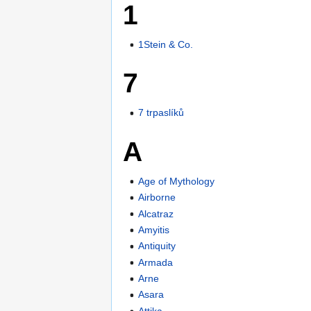
1
1Stein & Co.
7
7 trpaslíků
A
Age of Mythology
Airborne
Alcatraz
Amyitis
Antiquity
Armada
Arne
Asara
Attika