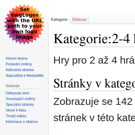
Kategorie
Diskuse
Kategorie:2-4 
Skočit
Skočit
Hry pro 2 až 4 hrá
Hlavní strana
na
na
Poslední změny
navigaci
vyhledávání
Náhodná stránka
Nápověda k MediaWiki
Stránky v katego
Nástroje
Odkazuje sem
Zobrazuje se 142 
Související změny
Speciální stránky
Verze k tisku
stránek v této kate
Trvalý odkaz
Informace o stránce