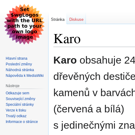
Stránka
Diskuse
Karo
Skočit
Skočit
Karo
obsahuje 24
Hlavní strana
na
na
Poslední změny
navigaci
vyhledávání
Náhodná stránka
dřevěných destiče
Nápověda k MediaWiki
Nástroje
kamenů v barvách
Odkazuje sem
Související změny
Speciální stránky
(červená a bílá)
Verze k tisku
Trvalý odkaz
s jedinečnými zna
Informace o stránce