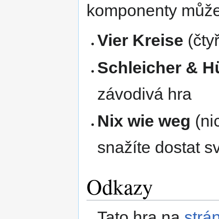
komponenty můžete
Vier Kreise
(čty
Schleicher & H
závodivá hra
Nix wie weg
(nic
snažíte dostat s
Odkazy
Tato hra na
strá