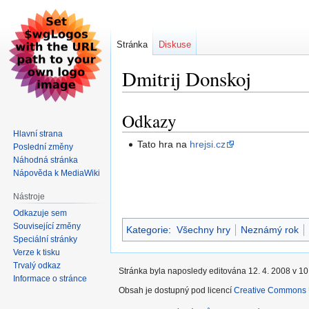
Stránka
Diskuse
Dmitrij Donskoj
Odkazy
Skočit
Skočit
na
na
Hlavní strana
Tato hra na
hrejsi.cz
navigaci
vyhledávání
Poslední změny
Náhodná stránka
Nápověda k MediaWiki
Nástroje
Odkazuje sem
Související změny
Kategorie
:
Všechny hry
Neznámý rok
Speciální stránky
Verze k tisku
Trvalý odkaz
Stránka byla naposledy editována 12. 4. 2008 v 10
Informace o stránce
Obsah je dostupný pod licencí
Creative Commons U