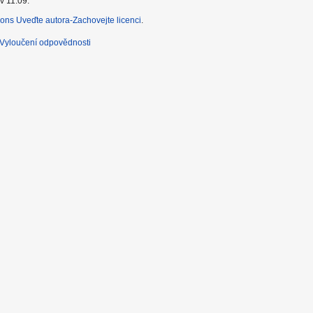
v 11:09.
ns Uveďte autora-Zachovejte licenci
.
Vyloučení odpovědnosti