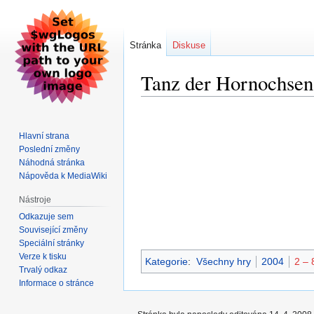
Stránka
Diskuse
Tanz der Hornochsen
Skočit
Skočit
na
na
Hlavní strana
navigaci
vyhledávání
Poslední změny
Náhodná stránka
Nápověda k MediaWiki
Nástroje
Odkazuje sem
Související změny
Speciální stránky
Verze k tisku
Kategorie
:
Všechny hry
2004
2 – 
Trvalý odkaz
Informace o stránce