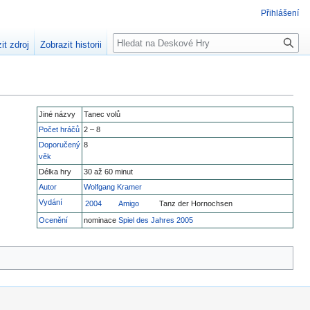
Přihlášení
Hledat
it zdroj
Zobrazit historii
Jiné názvy
Tanec volů
Počet hráčů
2 – 8
Doporučený
8
věk
Délka hry
30 až 60 minut
Autor
Wolfgang Kramer
Vydání
2004
Amigo
Tanz der Hornochsen
Ocenění
nominace
Spiel des Jahres 2005