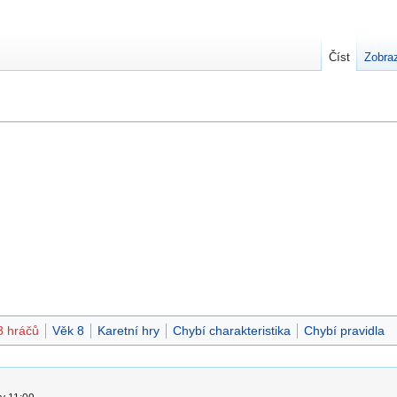
Číst
Zobraz
8 hráčů
Věk 8
Karetní hry
Chybí charakteristika
Chybí pravidla