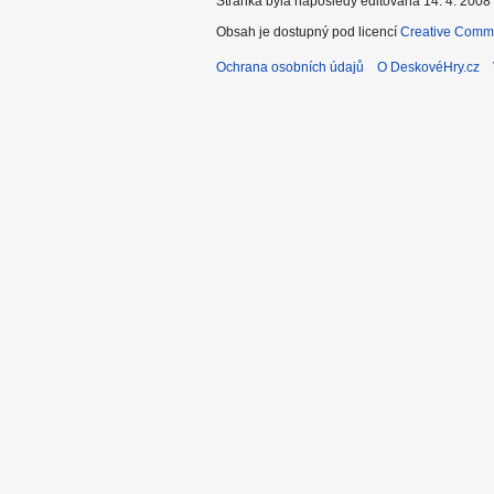
Stránka byla naposledy editována 14. 4. 2008 
Obsah je dostupný pod licencí
Creative Commo
Ochrana osobních údajů
O DeskovéHry.cz