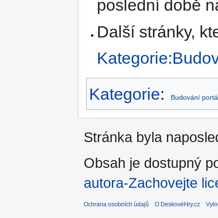
poslední době na
Další stránky, 
Kategorie:Budov
Kategorie
:
Budování portá
Stránka byla naposle
Obsah je dostupný po
autora-Zachovejte lic
Ochrana osobních údajů
O DeskovéHry.cz
Vylo