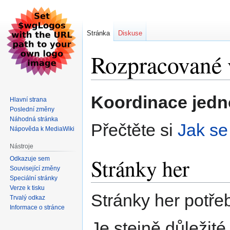
Stránka
Diskuse
Rozpracované 
Skočit
Skočit
Koordinace jedno
Hlavní strana
na
na
Poslední změny
navigaci
vyhledávání
Náhodná stránka
Přečtěte si
Jak se
Nápověda k MediaWiki
Nástroje
Stránky her
Odkazuje sem
Související změny
Speciální stránky
Verze k tisku
Stránky her potře
Trvalý odkaz
Informace o stránce
Je stejně důležité