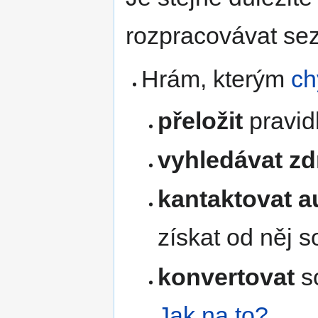
rozpracovávat se
Hrám, kterým
ch
přeložit
pravidl
vyhledávat zd
kantaktovat a
získat od něj 
konvertovat
so
Jak na to?