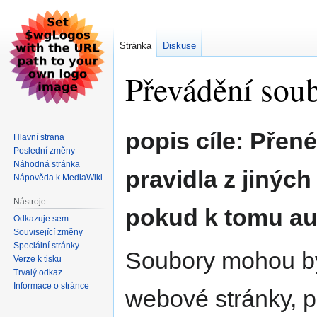
Stránka
Diskuse
Převádění soub
Skočit
Skočit
popis cíle: Přen
Hlavní strana
na
na
Poslední změny
navigaci
vyhledávání
Náhodná stránka
pravidla z jiných
Nápověda k MediaWiki
Nástroje
pokud k tomu aut
Odkazuje sem
Související změny
Speciální stránky
Soubory mohou být
Verze k tisku
Trvalý odkaz
Informace o stránce
webové stránky, pd