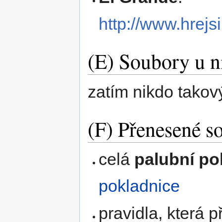
http://www.hrejs
(E) Soubory u n
zatím nikdo takov
(F) Přenesené s
celá
palubní po
pokladnice
pravidla, která 