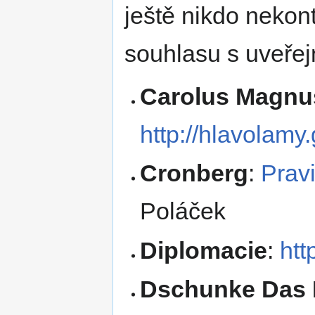
ještě nikdo nekont
souhlasu s uveře
Carolus Magnu
http://hlavolam
Cronberg
:
Pravi
Poláček
Diplomacie
:
htt
Dschunke Das 