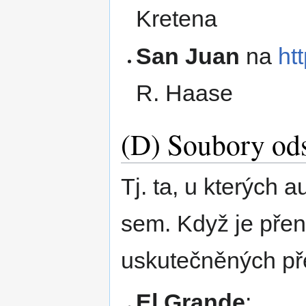
Kretena
San Juan
na
ht
R. Haase
(D) Soubory od
Tj. ta, u kterých a
sem. Když je přen
uskutečněných př
El Grande
: