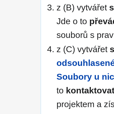
z (B) vytvářet
s
Jde o to
převá
souborů s pravi
z (C) vytvářet
odsouhlasené
Soubory u nic
to
kontaktova
projektem a zí