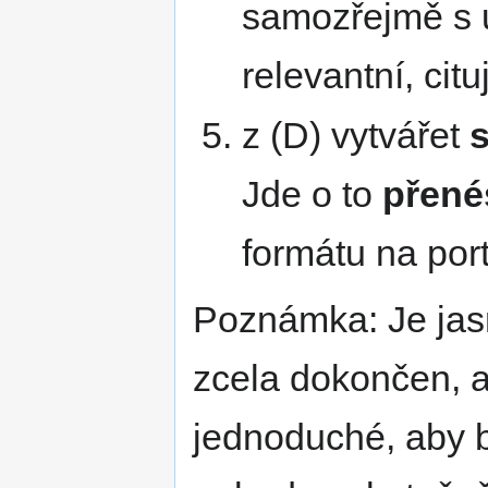
samozřejmě s u
relevantní, citu
z (D) vytvářet
Jde o to
přené
formátu na port
Poznámka: Je jasn
zcela dokončen, al
jednoduché, aby by