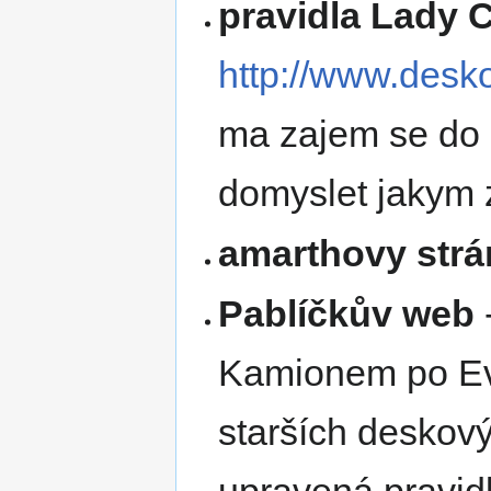
pravidla Lady 
http://www.desko
ma zajem se do p
domyslet jakym
amarthovy str
Pablíčkův web
Kamionem po Evro
starších deskový