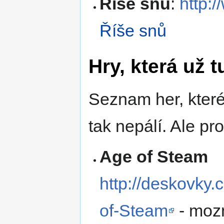
Říše snů
:
http:
Říše snů
Hry, která už 
Seznam her, které
tak nepálí. Ale pr
Age of Steam
http://deskovky.
of-Steam
- mozn