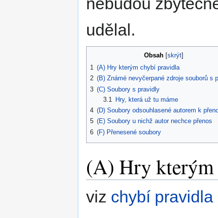
nebudou zbytečně 
udělal.
Obsah
1
(A) Hry kterým chybí pravidla
2
(B) Známé nevyčerpané zdroje souborů s p
3
(C) Soubory s pravidly
3.1
Hry, která už tu máme
4
(D) Soubory odsouhlasené autorem k přen
5
(E) Soubory u nichž autor nechce přenos
6
(F) Přenesené soubory
(A) Hry kterým 
viz
chybí pravidla