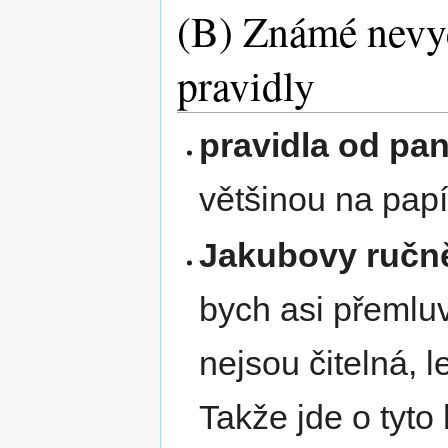
(B) Známé nevyč
pravidly
pravidla od pa
většinou na papí
Jakubovy ručn
bych asi přemluv
nejsou čitelná, 
Takže jde o tyto 