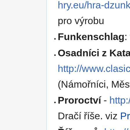
hry.eu/hra-dzun
pro výrobu
Funkenschlag
:
Osadníci z Kat
http://www.clasi
(Námořníci, Města
Proroctví
-
http:
Dračí říše. viz
Pr