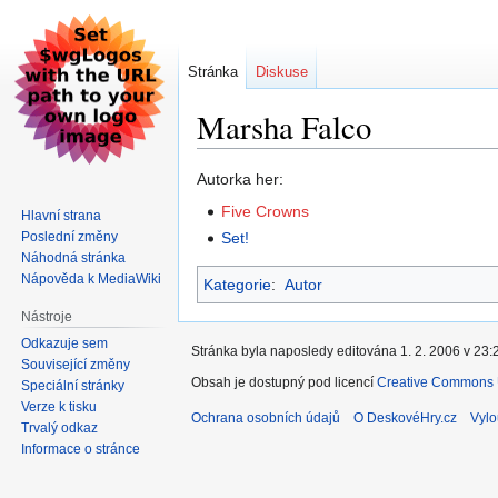
Stránka
Diskuse
Marsha Falco
Skočit
Skočit
Autorka her:
na
na
Five Crowns
Hlavní strana
navigaci
vyhledávání
Poslední změny
Set!
Náhodná stránka
Nápověda k MediaWiki
Kategorie
:
Autor
Nástroje
Odkazuje sem
Stránka byla naposledy editována 1. 2. 2006 v 23:
Související změny
Obsah je dostupný pod licencí
Creative Commons U
Speciální stránky
Verze k tisku
Ochrana osobních údajů
O DeskovéHry.cz
Vylo
Trvalý odkaz
Informace o stránce