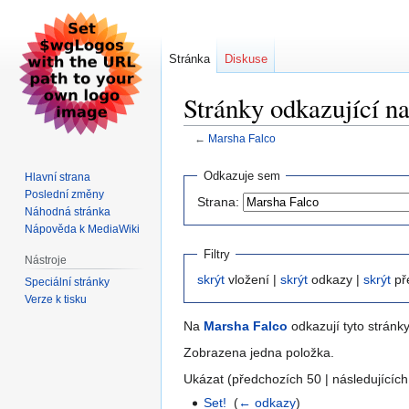
Stránka
Diskuse
Stránky odkazující n
←
Marsha Falco
Skočit
Skočit
Odkazuje sem
Hlavní strana
na
na
Poslední změny
Strana:
navigaci
vyhledávání
Náhodná stránka
Nápověda k MediaWiki
Filtry
Nástroje
skrýt
vložení |
skrýt
odkazy |
skrýt
př
Speciální stránky
Verze k tisku
Na
Marsha Falco
odkazují tyto stránky
Zobrazena jedna položka.
Ukázat (předchozích 50 | následujících
Set!
‎
(
← odkazy
)