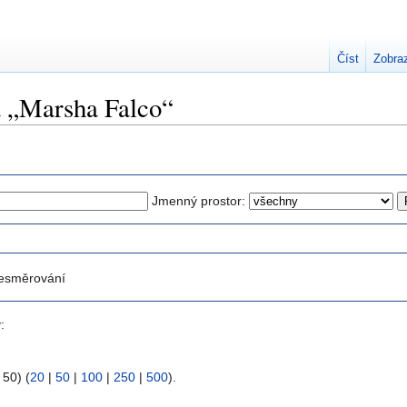
Číst
Zobraz
a „Marsha Falco“
Jmenný prostor:
esměrování
:
 50) (
20
|
50
|
100
|
250
|
500
).