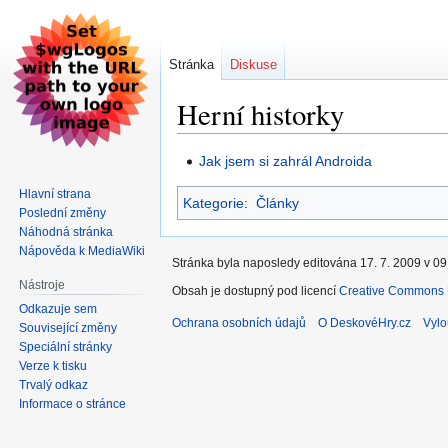
Stránka
Diskuse
Herní historky
Skočit
Skočit
Jak jsem si zahrál Androida
na
na
Hlavní strana
Kategorie
:
Články
navigaci
vyhledávání
Poslední změny
Náhodná stránka
Nápověda k MediaWiki
Stránka byla naposledy editována 17. 7. 2009 v 09
Nástroje
Obsah je dostupný pod licencí
Creative Commons U
Odkazuje sem
Ochrana osobních údajů
O DeskovéHry.cz
Vylo
Související změny
Speciální stránky
Verze k tisku
Trvalý odkaz
Informace o stránce