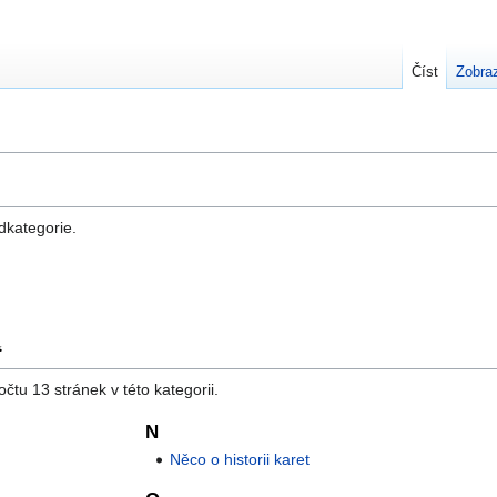
Číst
Zobraz
odkategorie.
“
čtu 13 stránek v této kategorii.
N
Něco o historii karet