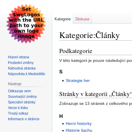
Kategorie
Diskuse
Kategorie:Články
Podkategorie
Skočit
Skočit
na
na
Hlavní strana
V této kategorii je pouze následující p
navigaci
vyhledávání
Poslední změny
Náhodná stránka
S
Nápověda k MediaWiki
Strategie her
Nástroje
Odkazuje sem
Stránky v kategorii „Články
Související změny
Speciální stránky
Zobrazuje se 13 stránek z celkového po
Verze k tisku
Trvalý odkaz
H
Informace o stránce
Herní historky
Historie šachu