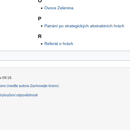
O
Ovoce Zelenina
P
Patrání po strategických abstraktních hrách
R
Referát o hrách
v 09:18.
ns Uveďte autora-Zachovejte licenci
.
Vyloučení odpovědnosti