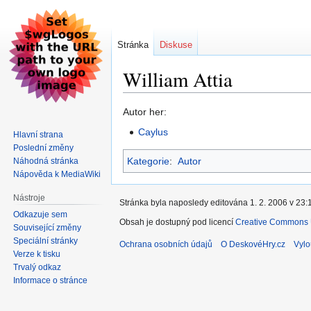
Stránka
Diskuse
William Attia
Skočit
Skočit
Autor her:
na
na
Caylus
Hlavní strana
navigaci
vyhledávání
Poslední změny
Kategorie
:
Autor
Náhodná stránka
Nápověda k MediaWiki
Nástroje
Stránka byla naposledy editována 1. 2. 2006 v 23:
Odkazuje sem
Obsah je dostupný pod licencí
Creative Commons U
Související změny
Speciální stránky
Ochrana osobních údajů
O DeskovéHry.cz
Vylo
Verze k tisku
Trvalý odkaz
Informace o stránce