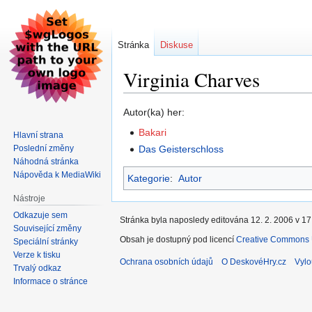
Stránka
Diskuse
Virginia Charves
Skočit
Skočit
Autor(ka) her:
na
na
Bakari
Hlavní strana
navigaci
vyhledávání
Poslední změny
Das Geisterschloss
Náhodná stránka
Nápověda k MediaWiki
Kategorie
:
Autor
Nástroje
Odkazuje sem
Stránka byla naposledy editována 12. 2. 2006 v 17
Související změny
Obsah je dostupný pod licencí
Creative Commons U
Speciální stránky
Verze k tisku
Ochrana osobních údajů
O DeskovéHry.cz
Vylo
Trvalý odkaz
Informace o stránce