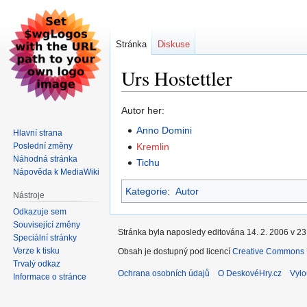
Stránka
Diskuse
Urs Hostettler
Skočit
Skočit
Autor her:
na
na
Anno Domini
Hlavní strana
navigaci
vyhledávání
Poslední změny
Kremlin
Náhodná stránka
Tichu
Nápověda k MediaWiki
Kategorie
:
Autor
Nástroje
Odkazuje sem
Související změny
Stránka byla naposledy editována 14. 2. 2006 v 23
Speciální stránky
Verze k tisku
Obsah je dostupný pod licencí
Creative Commons U
Trvalý odkaz
Ochrana osobních údajů
O DeskovéHry.cz
Vylo
Informace o stránce