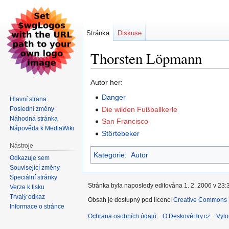
Stránka
Diskuse
Thorsten Löpmann
Skočit
Skočit
Autor her:
na
na
Danger
Hlavní strana
navigaci
vyhledávání
Poslední změny
Die wilden Fußballkerle
Náhodná stránka
San Francisco
Nápověda k MediaWiki
Störtebeker
Nástroje
Kategorie
:
Autor
Odkazuje sem
Související změny
Speciální stránky
Stránka byla naposledy editována 1. 2. 2006 v 23:
Verze k tisku
Trvalý odkaz
Obsah je dostupný pod licencí
Creative Commons U
Informace o stránce
Ochrana osobních údajů
O DeskovéHry.cz
Vylo