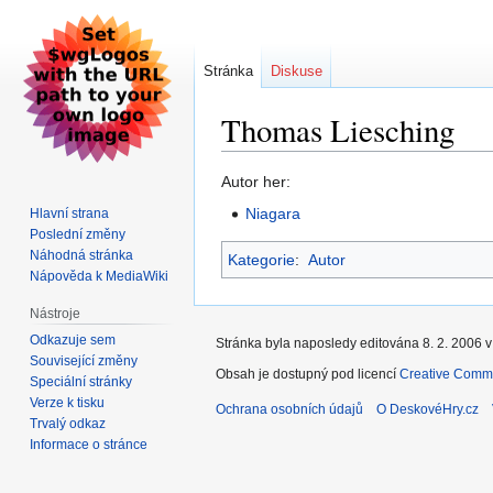
Stránka
Diskuse
Thomas Liesching
Skočit
Skočit
Autor her:
na
na
Niagara
Hlavní strana
navigaci
vyhledávání
Poslední změny
Náhodná stránka
Kategorie
:
Autor
Nápověda k MediaWiki
Nástroje
Odkazuje sem
Stránka byla naposledy editována 8. 2. 2006 v
Související změny
Obsah je dostupný pod licencí
Creative Commo
Speciální stránky
Verze k tisku
Ochrana osobních údajů
O DeskovéHry.cz
Trvalý odkaz
Informace o stránce