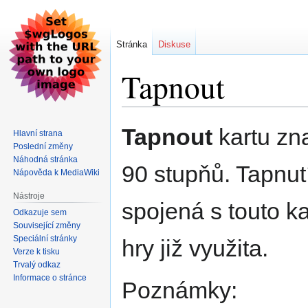
Stránka
Diskuse
Tapnout
Skočit
Skočit
Tapnout
kartu zna
Hlavní strana
na
na
Poslední změny
navigaci
vyhledávání
Náhodná stránka
90 stupňů. Tapnut
Nápověda k MediaWiki
Nástroje
spojená s touto ka
Odkazuje sem
Související změny
Speciální stránky
hry již využita.
Verze k tisku
Trvalý odkaz
Informace o stránce
Poznámky: