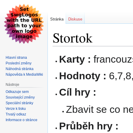
Stránka
Diskuse
Stortok
Skočit
Skočit
Karty :
francouzs
Hlavní strana
na
na
Poslední změny
navigaci
vyhledávání
Náhodná stránka
Hodnoty :
6,7,8
Nápověda k MediaWiki
Nástroje
Cíl hry :
Odkazuje sem
Související změny
Speciální stránky
Zbavit se co ne
Verze k tisku
Trvalý odkaz
Informace o stránce
Průběh hry :