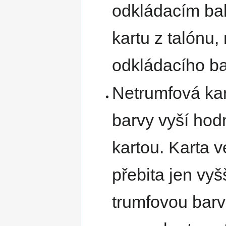
odkládacím bal
kartu z talónu,
odkládacího ba
Netrumfová kar
barvy vyší hod
kartou. Karta v
přebita jen vyš
trumfovou barv