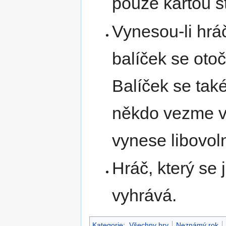
pouze kartou s
Vynesou-li hráč
balíček se oto
Balíček se také 
někdo vezme vr
vynese libovol
Hráč, který se 
vyhrává.
Kategorie
:
Všechny hry
Neznámý rok