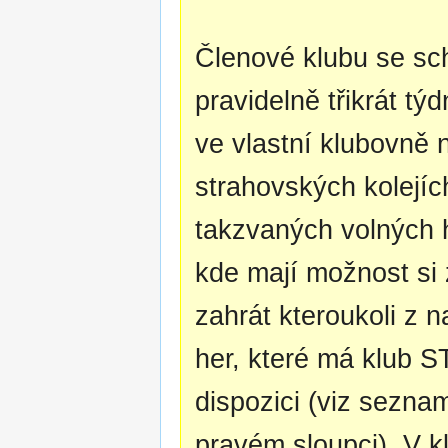
Členové klubu se sc
pravidelně třikrát tý
ve vlastní klubovně 
strahovských kolejích
takzvaných volných 
kde mají možnost si 
zahrát kteroukoli z 
her, které má klub 
dispozici (viz sezna
pravém sloupci). V k