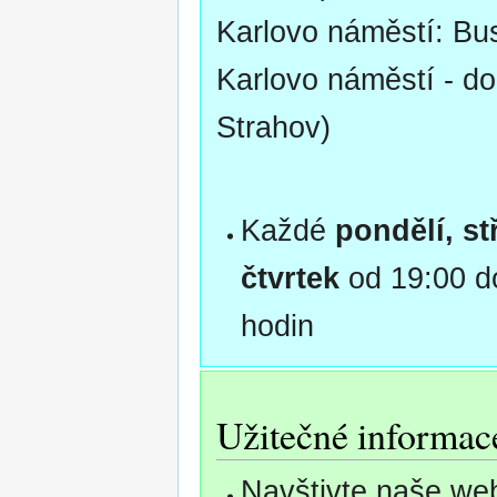
Karlovo náměstí: Bu
Karlovo náměstí - do
Strahov)
Každé
pondělí, st
čtvrtek
od 19:00 d
hodin
Užitečné informac
Navštivte naše we