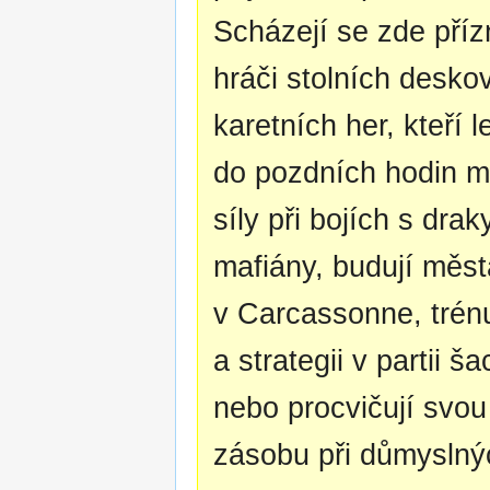
Scházejí se zde příz
hráči stolních desko
karetních her, kteří 
do pozdních hodin m
síly při bojích s dra
mafiány, budují měst
v Carcassonne, trénu
a strategii v partii š
nebo procvičují svou
zásobu při důmyslný