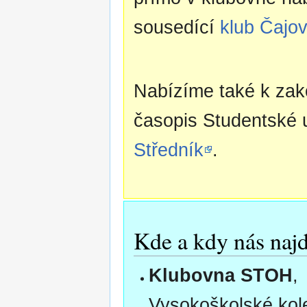
sousedící
klub Čajo
Nabízíme také k za
časopis Studentské 
Středník
.
Kde a kdy nás najd
Klubovna STOH
,
Vysokoškolské kol