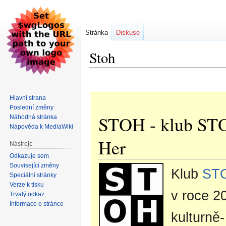
Stránka
Diskuse
Stoh
Skočit
Skočit
na
na
Hlavní strana
navigaci
vyhledávání
Poslední změny
STOH - klub STO
Náhodná stránka
Nápověda k MediaWiki
Her
Nástroje
Odkazuje sem
Související změny
Klub
ST
Speciální stránky
Verze k tisku
v roce 2
Trvalý odkaz
Informace o stránce
kulturně-