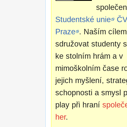
společen
Studentské unie
ČV
Praze
. Naším cílem
sdružovat studenty s
ke stolním hrám a v
mimoškolním čase ro
jejich myšlení, strat
schopnosti a smysl pr
play při hraní
společ
her
.