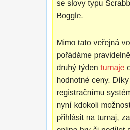
se slovy typu Scrab
Boggle.
Mimo tato veřejná vo
pořádáme pravideln
druhý týden
turnaje
hodnotné ceny. Dík
registračnímu syst
nyní kdokoli možnost
přihlásit na turnaj, za
online hry či podílet