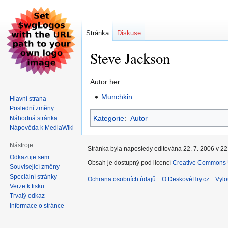
Stránka
Diskuse
Steve Jackson
Skočit
Skočit
Autor her:
na
na
Munchkin
Hlavní strana
navigaci
vyhledávání
Poslední změny
Kategorie
:
Autor
Náhodná stránka
Nápověda k MediaWiki
Nástroje
Stránka byla naposledy editována 22. 7. 2006 v 22
Odkazuje sem
Obsah je dostupný pod licencí
Creative Commons U
Související změny
Speciální stránky
Ochrana osobních údajů
O DeskovéHry.cz
Vylo
Verze k tisku
Trvalý odkaz
Informace o stránce