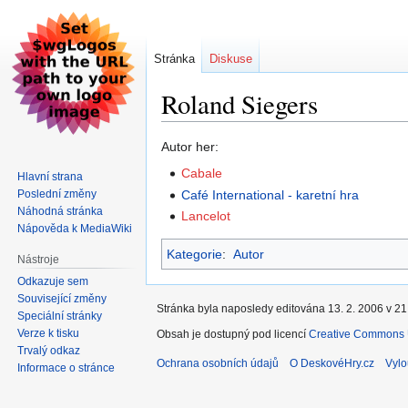
Stránka
Diskuse
Roland Siegers
Skočit
Skočit
Autor her:
na
na
Cabale
Hlavní strana
navigaci
vyhledávání
Poslední změny
Café International - karetní hra
Náhodná stránka
Lancelot
Nápověda k MediaWiki
Kategorie
:
Autor
Nástroje
Odkazuje sem
Související změny
Stránka byla naposledy editována 13. 2. 2006 v 21
Speciální stránky
Verze k tisku
Obsah je dostupný pod licencí
Creative Commons U
Trvalý odkaz
Ochrana osobních údajů
O DeskovéHry.cz
Vylo
Informace o stránce