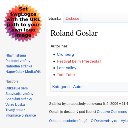
Stránka
Diskuse
Roland Goslar
Skočit
Skočit
Autor her:
na
na
Cronberg
Hlavní strana
navigaci
vyhledávání
Poslední změny
Festival beim Pferdestall
Náhodná stránka
Lost Valley
Nápověda k MediaWiki
Tom Tube
Nástroje
Kategorie
:
Autor
Odkazuje sem
Související změny
Speciální stránky
Stránka byla naposledy editována 6. 2. 2006 v 11:4
Verze k tisku
Trvalý odkaz
Obsah je dostupný pod licencí
Creative Commons U
Informace o stránce
Ochrana osobních údajů
O DeskovéHry.cz
Vylo