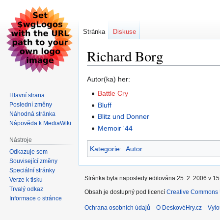
Stránka
Diskuse
Richard Borg
Skočit
Skočit
Autor(ka) her:
na
na
Battle Cry
Hlavní strana
navigaci
vyhledávání
Poslední změny
Bluff
Náhodná stránka
Blitz und Donner
Nápověda k MediaWiki
Memoir '44
Nástroje
Kategorie
:
Autor
Odkazuje sem
Související změny
Speciální stránky
Stránka byla naposledy editována 25. 2. 2006 v 15
Verze k tisku
Trvalý odkaz
Obsah je dostupný pod licencí
Creative Commons U
Informace o stránce
Ochrana osobních údajů
O DeskovéHry.cz
Vylo