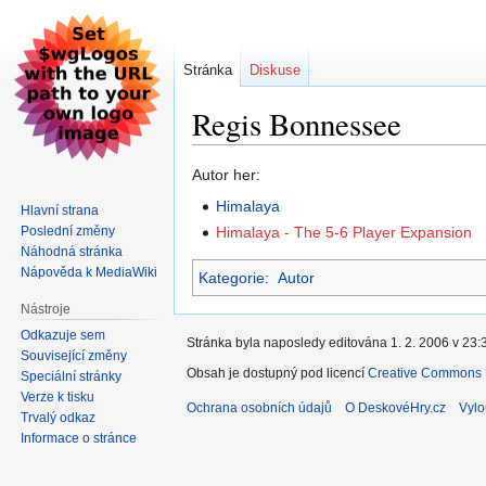
Stránka
Diskuse
Regis Bonnessee
Skočit
Skočit
Autor her:
na
na
Himalaya
Hlavní strana
navigaci
vyhledávání
Poslední změny
Himalaya - The 5-6 Player Expansion
Náhodná stránka
Nápověda k MediaWiki
Kategorie
:
Autor
Nástroje
Odkazuje sem
Stránka byla naposledy editována 1. 2. 2006 v 23:
Související změny
Obsah je dostupný pod licencí
Creative Commons U
Speciální stránky
Verze k tisku
Ochrana osobních údajů
O DeskovéHry.cz
Vylo
Trvalý odkaz
Informace o stránce