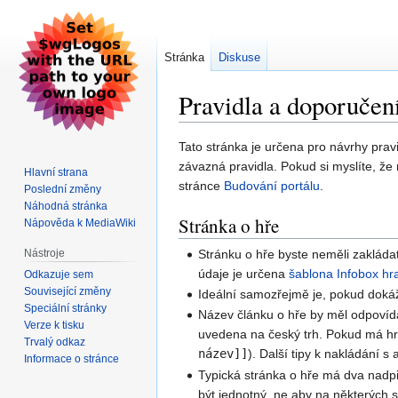
Stránka
Diskuse
Pravidla a doporučen
Skočit
Skočit
Tato stránka je určena pro návrhy prav
na
na
závazná pravidla. Pokud si myslíte, že
Hlavní strana
navigaci
vyhledávání
stránce
Budování portálu
.
Poslední změny
Náhodná stránka
Stránka o hře
Nápověda k MediaWiki
Stránku o hře byste neměli zakládat
Nástroje
údaje je určena
šablona Infobox hr
Odkazuje sem
Související změny
Ideální samozřejmě je, pokud dokáž
Speciální stránky
Název článku o hře by měl odpovída
Verze k tisku
uvedena na český trh. Pokud má hra
Trvalý odkaz
název]]
). Další tipy k nakládání s
Informace o stránce
Typická stránka o hře má dva nadp
být jednotný, ne aby na některých s