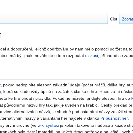
Číst
Zobraz
í
idel a doporučení, jejichž dodržování by nám mělo pomoci udržet na to
 něco má být jinak, neváhejte o tom rozpoutat
diskusi
, případně se zapo
, pokud nedoplníte alespoň základní údaje (počet hráčů, délka hry, auto
a
, která se klade vždy úplně na začátek článku o hře. Hned za ní násled
ete ke hře přidat i pravidla. Pokud nemůžete, přidejte alespoň hru do
t původnímu názvu hry tak, jak je uveden na krabici. Český překlad p
 více alternativních názvů, je vhodné pod ostatními názvy založit str
 alternativními názvy a variantami her najdete v článku
Příbuznost her
.
isy první úrovně (ve
wiki syntaxi
je kolem takového nadpisu z každé str
tránkách bylo Herní materiál, na jiných Hrací potřeby a na ještě jiný