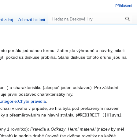
Přihlášení
Hledat
it zdroj
Zobrazit historii
mto portálu jednotnou formu. Zatím jde výhradně o návrhy, nikoli
jit, pokud už diskuse probíhá. Starší diskuse tohoto druhu jsou na
r...) a charakteristiku (alespoň jeden odstavec). Pro základní
uje první odstavec charakteristiky hry.
Kategorie:Chybí pravidla
.
řichází v úvahu v případě, že hra byla pod přeloženým názvem
ánky s přesměrováním na hlavní stránku (
#REDIRECT [[Hlavní
any 1 rovnítko):
Pravidla
a
Odkazy
.
Herní materiál
(název by měl
ch Obsah) je nadpis druhé úrovně (se dvěma rovnítky na každé