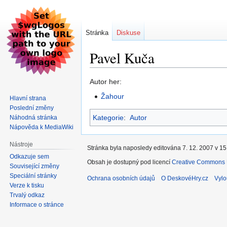
Stránka
Diskuse
Pavel Kuča
Skočit
Skočit
Autor her:
na
na
Žahour
Hlavní strana
navigaci
vyhledávání
Poslední změny
Kategorie
:
Autor
Náhodná stránka
Nápověda k MediaWiki
Nástroje
Stránka byla naposledy editována 7. 12. 2007 v 15
Odkazuje sem
Obsah je dostupný pod licencí
Creative Commons U
Související změny
Speciální stránky
Ochrana osobních údajů
O DeskovéHry.cz
Vylo
Verze k tisku
Trvalý odkaz
Informace o stránce