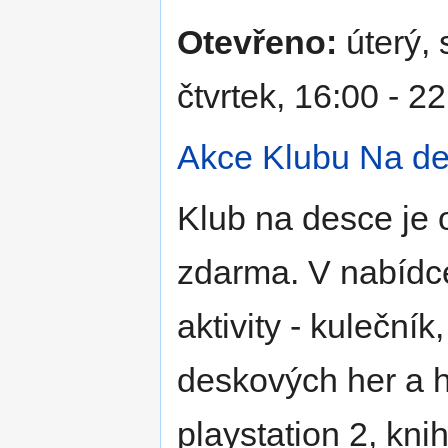
Otevřeno:
úterý, 
čtvrtek, 16:00 - 2
Akce Klubu Na d
Klub na desce je 
zdarma. V nabídc
aktivity - kulečník
deskových her a h
playstation 2, knih