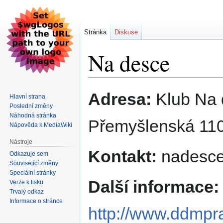
Stránka
Diskuse
Na desce
Skočit
Skočit
Adresa:
Klub Na 
Hlavní strana
na
na
Poslední změny
navigaci
vyhledávání
Náhodná stránka
Přemyšlenská 11
Nápověda k MediaWiki
Nástroje
Kontakt:
nadesc
Odkazuje sem
Související změny
Speciální stránky
Další informace:
Verze k tisku
Trvalý odkaz
Informace o stránce
http://www.ddmpr