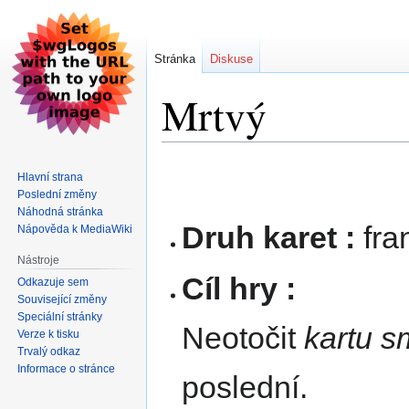
Stránka
Diskuse
Mrtvý
Skočit
Skočit
Hlavní strana
na
na
Poslední změny
navigaci
vyhledávání
Náhodná stránka
Druh karet :
fra
Nápověda k MediaWiki
Nástroje
Cíl hry :
Odkazuje sem
Související změny
Speciální stránky
Neotočit
kartu sm
Verze k tisku
Trvalý odkaz
Informace o stránce
poslední.