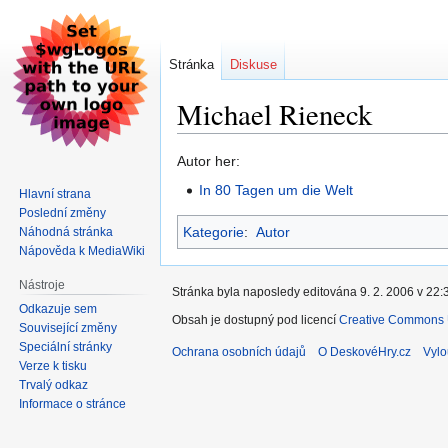
Stránka
Diskuse
Michael Rieneck
Skočit
Skočit
Autor her:
na
na
In 80 Tagen um die Welt
Hlavní strana
navigaci
vyhledávání
Poslední změny
Kategorie
:
Autor
Náhodná stránka
Nápověda k MediaWiki
Nástroje
Stránka byla naposledy editována 9. 2. 2006 v 22:
Odkazuje sem
Obsah je dostupný pod licencí
Creative Commons U
Související změny
Speciální stránky
Ochrana osobních údajů
O DeskovéHry.cz
Vylo
Verze k tisku
Trvalý odkaz
Informace o stránce