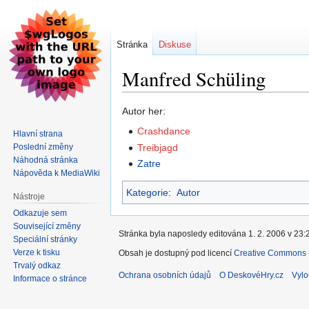
Stránka
Diskuse
Manfred Schüling
Skočit
Skočit
Autor her:
na
na
Crashdance
Hlavní strana
navigaci
vyhledávání
Poslední změny
Treibjagd
Náhodná stránka
Zatre
Nápověda k MediaWiki
Kategorie
:
Autor
Nástroje
Odkazuje sem
Související změny
Stránka byla naposledy editována 1. 2. 2006 v 23:
Speciální stránky
Verze k tisku
Obsah je dostupný pod licencí
Creative Commons U
Trvalý odkaz
Ochrana osobních údajů
O DeskovéHry.cz
Vylo
Informace o stránce