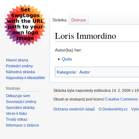
Stránka
Diskuse
Loris Immordino
Skočit
Skočit
Autor(ka) her:
na
na
Quits
Hlavní strana
navigaci
vyhledávání
Poslední změny
Kategorie
:
Autor
Náhodná stránka
Nápověda k MediaWiki
Nástroje
Stránka byla naposledy editována 14. 2. 2006 v 19
Odkazuje sem
Obsah je dostupný pod licencí
Creative Commons U
Související změny
Speciální stránky
Ochrana osobních údajů
O DeskovéHry.cz
Vylo
Verze k tisku
Trvalý odkaz
Informace o stránce