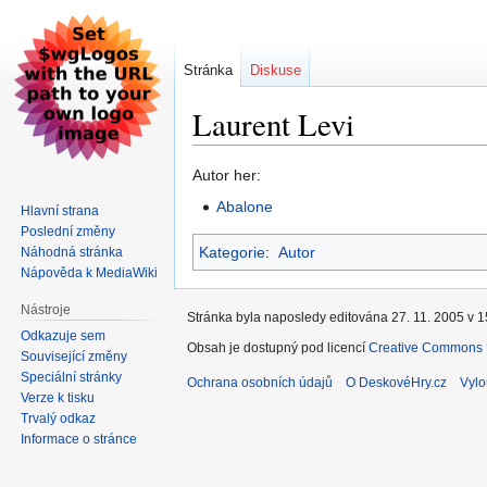
Stránka
Diskuse
Laurent Levi
Skočit
Skočit
Autor her:
na
na
Abalone
Hlavní strana
navigaci
vyhledávání
Poslední změny
Kategorie
:
Autor
Náhodná stránka
Nápověda k MediaWiki
Nástroje
Stránka byla naposledy editována 27. 11. 2005 v 1
Odkazuje sem
Obsah je dostupný pod licencí
Creative Commons U
Související změny
Speciální stránky
Ochrana osobních údajů
O DeskovéHry.cz
Vylo
Verze k tisku
Trvalý odkaz
Informace o stránce