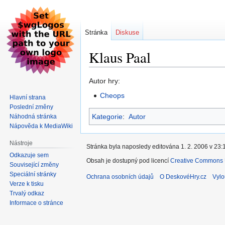
Stránka
Diskuse
Klaus Paal
Skočit
Skočit
Autor hry:
na
na
Cheops
Hlavní strana
navigaci
vyhledávání
Poslední změny
Kategorie
:
Autor
Náhodná stránka
Nápověda k MediaWiki
Nástroje
Stránka byla naposledy editována 1. 2. 2006 v 23:
Odkazuje sem
Obsah je dostupný pod licencí
Creative Commons U
Související změny
Speciální stránky
Ochrana osobních údajů
O DeskovéHry.cz
Vylo
Verze k tisku
Trvalý odkaz
Informace o stránce