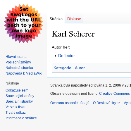
Stránka
Diskuse
Karl Scherer
Skočit
Skočit
Autor her:
na
na
Deflector
Hlavní strana
navigaci
vyhledávání
Poslední změny
Kategorie
:
Autor
Náhodná stránka
Nápověda k MediaWiki
Nástroje
Stránka byla naposledy editována 1. 2. 2006 v 23:
Odkazuje sem
Obsah je dostupný pod licencí
Creative Commons U
Související změny
Speciální stránky
Ochrana osobních údajů
O DeskovéHry.cz
Vylo
Verze k tisku
Trvalý odkaz
Informace o stránce