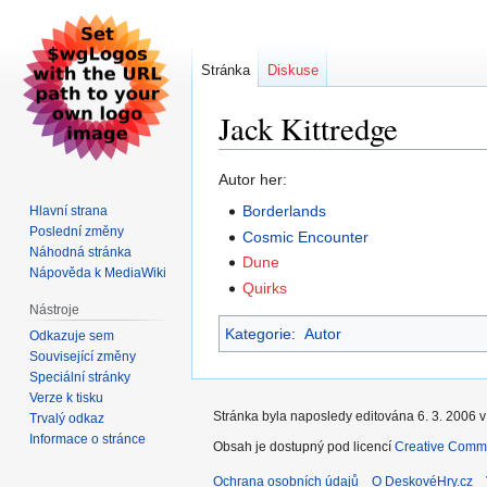
Stránka
Diskuse
Jack Kittredge
Skočit
Skočit
Autor her:
na
na
Borderlands
Hlavní strana
navigaci
vyhledávání
Poslední změny
Cosmic Encounter
Náhodná stránka
Dune
Nápověda k MediaWiki
Quirks
Nástroje
Kategorie
:
Autor
Odkazuje sem
Související změny
Speciální stránky
Verze k tisku
Stránka byla naposledy editována 6. 3. 2006 v
Trvalý odkaz
Informace o stránce
Obsah je dostupný pod licencí
Creative Commo
Ochrana osobních údajů
O DeskovéHry.cz