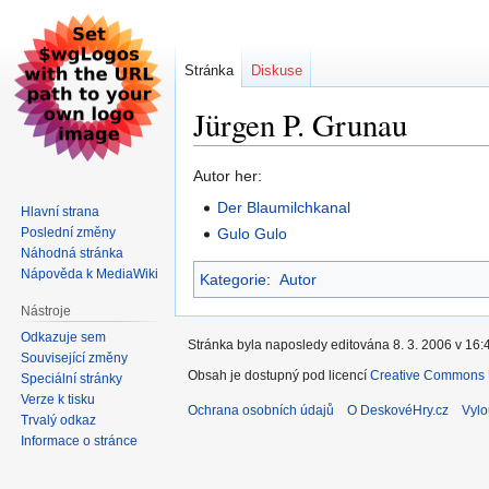
Stránka
Diskuse
Jürgen P. Grunau
Skočit
Skočit
Autor her:
na
na
Der Blaumilchkanal
Hlavní strana
navigaci
vyhledávání
Poslední změny
Gulo Gulo
Náhodná stránka
Nápověda k MediaWiki
Kategorie
:
Autor
Nástroje
Odkazuje sem
Stránka byla naposledy editována 8. 3. 2006 v 16:
Související změny
Obsah je dostupný pod licencí
Creative Commons U
Speciální stránky
Verze k tisku
Ochrana osobních údajů
O DeskovéHry.cz
Vylo
Trvalý odkaz
Informace o stránce