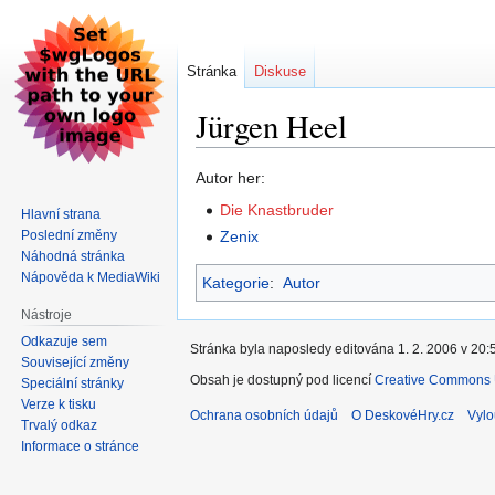
Stránka
Diskuse
Jürgen Heel
Skočit
Skočit
Autor her:
na
na
Die Knastbruder
Hlavní strana
navigaci
vyhledávání
Poslední změny
Zenix
Náhodná stránka
Nápověda k MediaWiki
Kategorie
:
Autor
Nástroje
Odkazuje sem
Stránka byla naposledy editována 1. 2. 2006 v 20:
Související změny
Obsah je dostupný pod licencí
Creative Commons U
Speciální stránky
Verze k tisku
Ochrana osobních údajů
O DeskovéHry.cz
Vylo
Trvalý odkaz
Informace o stránce