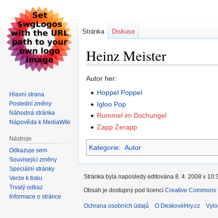
Stránka
Diskuse
Heinz Meister
Skočit
Skočit
Autor her:
na
na
Hoppel Poppel
Hlavní strana
navigaci
vyhledávání
Poslední změny
Igloo Pop
Náhodná stránka
Rummel im Dschungel
Nápověda k MediaWiki
Zapp Zerapp
Nástroje
Kategorie
:
Autor
Odkazuje sem
Související změny
Speciální stránky
Stránka byla naposledy editována 8. 4. 2008 v 10:
Verze k tisku
Trvalý odkaz
Obsah je dostupný pod licencí
Creative Commons U
Informace o stránce
Ochrana osobních údajů
O DeskovéHry.cz
Vylo