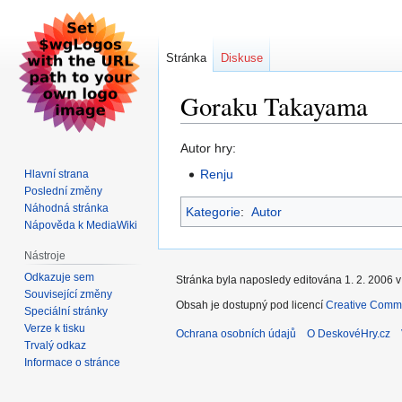
Stránka
Diskuse
Goraku Takayama
Skočit
Skočit
Autor hry:
na
na
Renju
Hlavní strana
navigaci
vyhledávání
Poslední změny
Náhodná stránka
Kategorie
:
Autor
Nápověda k MediaWiki
Nástroje
Odkazuje sem
Stránka byla naposledy editována 1. 2. 2006 v
Související změny
Obsah je dostupný pod licencí
Creative Commo
Speciální stránky
Verze k tisku
Ochrana osobních údajů
O DeskovéHry.cz
Trvalý odkaz
Informace o stránce