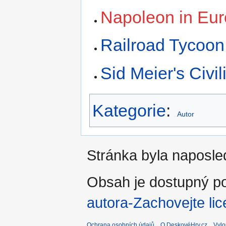
Napoleon in Eu
Railroad Tycoon
Sid Meier's Civil
Kategorie
:
Autor
Stránka byla naposle
Obsah je dostupný po
autora-Zachovejte lic
Ochrana osobních údajů
O DeskovéHry.cz
Vylo