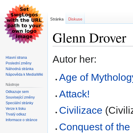
Stránka
Diskuse
Glenn Drover
Skočit
Skočit
Autor her:
Hlavní strana
na
na
Poslední změny
navigaci
vyhledávání
Náhodná stránka
Age of Mytholog
Nápověda k MediaWiki
Nástroje
Attack!
Odkazuje sem
Související změny
Speciální stránky
Civilizace
(Civil
Verze k tisku
Trvalý odkaz
Informace o stránce
Conquest of the