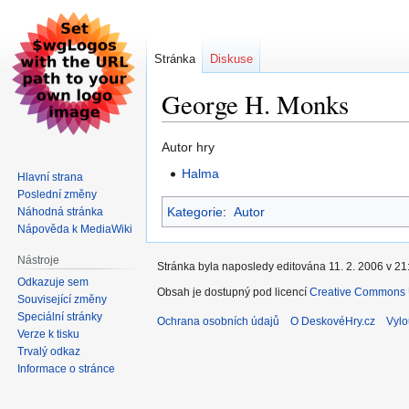
Stránka
Diskuse
George H. Monks
Skočit
Skočit
Autor hry
na
na
Halma
Hlavní strana
navigaci
vyhledávání
Poslední změny
Kategorie
:
Autor
Náhodná stránka
Nápověda k MediaWiki
Nástroje
Stránka byla naposledy editována 11. 2. 2006 v 21
Odkazuje sem
Obsah je dostupný pod licencí
Creative Commons U
Související změny
Speciální stránky
Ochrana osobních údajů
O DeskovéHry.cz
Vylo
Verze k tisku
Trvalý odkaz
Informace o stránce