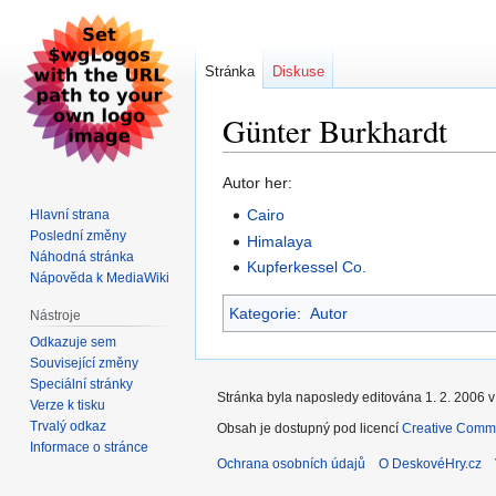
Stránka
Diskuse
Günter Burkhardt
Skočit
Skočit
Autor her:
na
na
Cairo
Hlavní strana
navigaci
vyhledávání
Poslední změny
Himalaya
Náhodná stránka
Kupferkessel Co.
Nápověda k MediaWiki
Kategorie
:
Autor
Nástroje
Odkazuje sem
Související změny
Speciální stránky
Stránka byla naposledy editována 1. 2. 2006 v
Verze k tisku
Trvalý odkaz
Obsah je dostupný pod licencí
Creative Commo
Informace o stránce
Ochrana osobních údajů
O DeskovéHry.cz