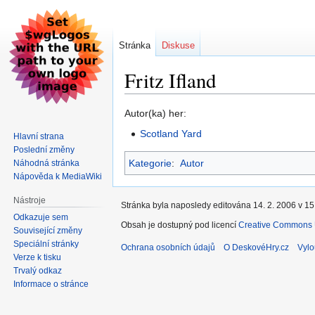
Stránka
Diskuse
Fritz Ifland
Skočit
Skočit
Autor(ka) her:
na
na
Scotland Yard
Hlavní strana
navigaci
vyhledávání
Poslední změny
Kategorie
:
Autor
Náhodná stránka
Nápověda k MediaWiki
Nástroje
Stránka byla naposledy editována 14. 2. 2006 v 15
Odkazuje sem
Obsah je dostupný pod licencí
Creative Commons U
Související změny
Speciální stránky
Ochrana osobních údajů
O DeskovéHry.cz
Vylo
Verze k tisku
Trvalý odkaz
Informace o stránce