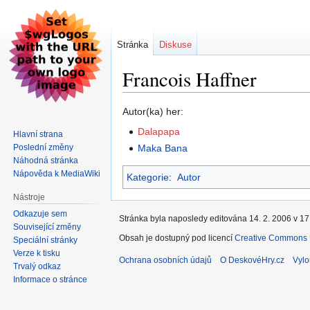
Stránka
Diskuse
Francois Haffner
Skočit
Skočit
Autor(ka) her:
na
na
Dalapapa
Hlavní strana
navigaci
vyhledávání
Poslední změny
Maka Bana
Náhodná stránka
Nápověda k MediaWiki
Kategorie
:
Autor
Nástroje
Odkazuje sem
Stránka byla naposledy editována 14. 2. 2006 v 17
Související změny
Obsah je dostupný pod licencí
Creative Commons U
Speciální stránky
Verze k tisku
Ochrana osobních údajů
O DeskovéHry.cz
Vylo
Trvalý odkaz
Informace o stránce